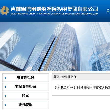
首
首页
-
融资性担保
融资性担保
非融资性担保
是指我公司与银行业金融机构等债权人约
保 函
委托贷款