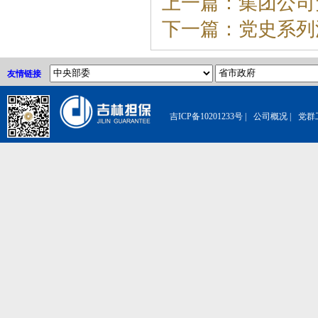
上一篇：
集团公司
下一篇：
党史系列
友情链接
吉ICP备10201233号
|
公司概况
|
党群