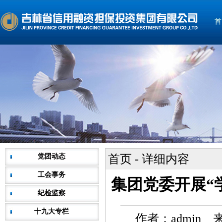
首
党团动态
首页
- 详细内容
工会事务
集团党委开展“
纪检监察
十九大专栏
作者：admin 